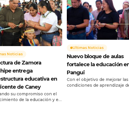
Ultimas Noticias
mas Noticias
Nuevo bloque de aulas
ctura de Zamora
fortalece la educación en
hipe entrega
Pangui
estructura educativa en
Con el objetivo de mejorar las
condiciones de aprendizaje d
icente de Caney
niños y niñas, fue entregado 
cando su compromiso con el
nuevo bloque de aulas en la 
ecimiento de la educación y el
de Educación Básica “Leonid
tar de la niñez y juventud de
García”, ubicada en el barrio 
vincia, la Prefectura de Zamora
Roque, parroquia Pachicutza,
pe realizó la entrega oficial
El Pangui. Esta obra beneficia
cubierta metálica construida
aproximadamente 176 estudia
la cancha de uso múltiple del