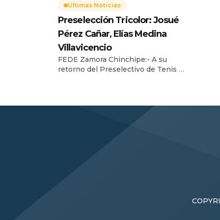
Ultimas Noticias
Centro
Biling
Preselección Tricolor: Josué
en la 
Pérez Cañar, Elías Medina
Villavicencio
FEDE Zamora Chinchipe:- A su
retorno del Preselectivo de Tenis de
Mesa desarrollado en Guayaquil –
FEDE Guayas, instalaciones de
Estadio Modelo, el entrenador de la
Federación Deportiva Provincial de
Zamora Chinchipe, Brayan Medina
León, informó de los resultados
obtenidos por la categoría U14, en
donde prevaleció el esfuerzo y alto
nivel técnico de los […]
COPYRI