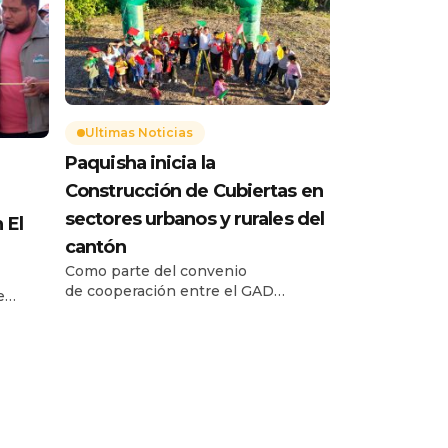
Ultimas Noticias
Paquisha inicia la
Construcción de Cubiertas en
sectores urbanos y rurales del
 El
cantón
Como parte del convenio
de cooperación entre el GAD
e
Municipal de Paquisha y la
un
Fundación GALMAR, este martes 16
Escuela
de junio de 2026, se realizó el acto
as
de colocación de la primera piedra
San
para la construcción de las cubiertas
 cantón
del Cuerpo de Bomberos de
 a
Paquisha y del barrio rural Los
ntes y