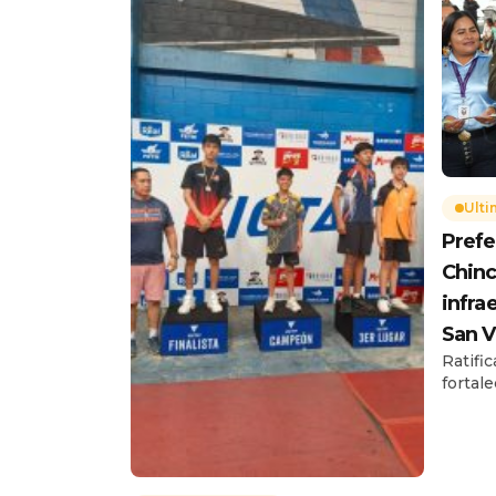
Ulti
Prefe
Chinc
infra
San V
Ratifi
fortal
bienes
la pro
Chinchi
de la 
sobre 