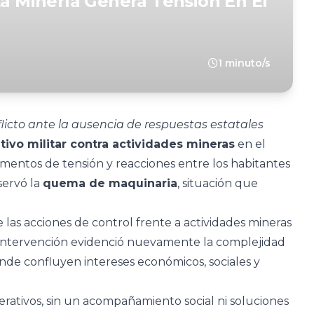
La Minería Genera Tensión En El
1 minuto/s
icto ante la ausencia de respuestas estatales
tivo militar contra actividades mineras
en el
mentos de tensión y reacciones entre los habitantes
servó la
quema de maquinaria
, situación que
 las acciones de control frente a actividades mineras
a intervención evidenció nuevamente la complejidad
donde confluyen intereses económicos, sociales y
rativos, sin un acompañamiento social ni soluciones