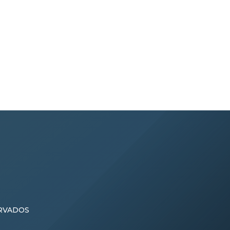
Ángeles, en la parroquia Nuevo
nvenio
Quito. Durante el evento, […]
onal
ERVADOS