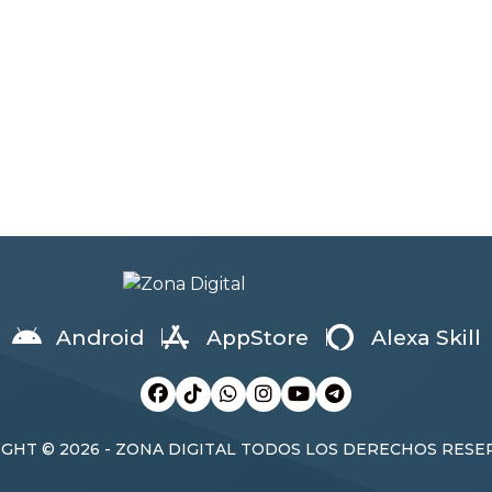
10 docentes. Gracias a un Co
 Educativo Intercultural
de Cooperación Interinstituci
üe Ciudad de Ambato, ubicado
[…]
comunidad San Vicente de […]
Android
AppStore
Alexa Skill
GHT © 2026 - ZONA DIGITAL TODOS LOS DERECHOS RES