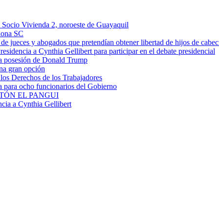
n Socio Vivienda 2, noroeste de Guayaquil
elona SC
de jueces y abogados que pretendían obtener libertad de hijos de cabe
sidencia a Cynthia Gellibert para participar en el debate presidencial
la posesión de Donald Trump
una gran opción
los Derechos de los Trabajadores
a para ocho funcionarios del Gobierno
TÓN EL PANGUI
ia a Cynthia Gellibert