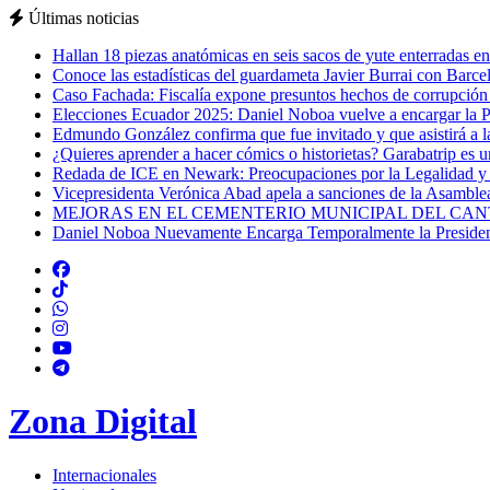
Últimas noticias
Hallan 18 piezas anatómicas en seis sacos de yute enterradas e
Conoce las estadísticas del guardameta Javier Burrai con Barc
Caso Fachada: Fiscalía expone presuntos hechos de corrupción 
Elecciones Ecuador 2025: Daniel Noboa vuelve a encargar la Pre
Edmundo González confirma que fue invitado y que asistirá a 
¿Quieres aprender a hacer cómics o historietas? Garabatrip es 
Redada de ICE en Newark: Preocupaciones por la Legalidad y 
Vicepresidenta Verónica Abad apela a sanciones de la Asamble
MEJORAS EN EL CEMENTERIO MUNICIPAL DEL CAN
Daniel Noboa Nuevamente Encarga Temporalmente la Presidenc
Zona Digital
Internacionales