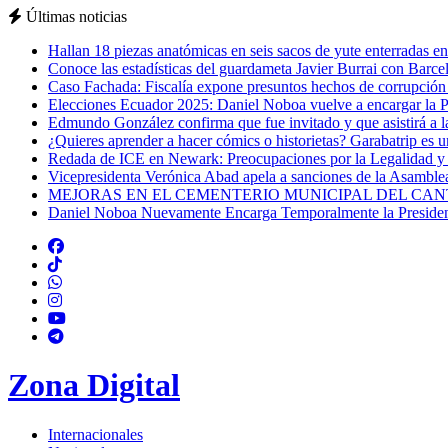
Últimas noticias
Hallan 18 piezas anatómicas en seis sacos de yute enterradas e
Conoce las estadísticas del guardameta Javier Burrai con Barc
Caso Fachada: Fiscalía expone presuntos hechos de corrupción 
Elecciones Ecuador 2025: Daniel Noboa vuelve a encargar la Pre
Edmundo González confirma que fue invitado y que asistirá a 
¿Quieres aprender a hacer cómics o historietas? Garabatrip es 
Redada de ICE en Newark: Preocupaciones por la Legalidad y 
Vicepresidenta Verónica Abad apela a sanciones de la Asamble
MEJORAS EN EL CEMENTERIO MUNICIPAL DEL CAN
Daniel Noboa Nuevamente Encarga Temporalmente la Presidenc
Zona Digital
Internacionales