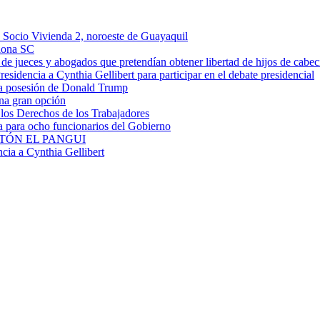
n Socio Vivienda 2, noroeste de Guayaquil
elona SC
de jueces y abogados que pretendían obtener libertad de hijos de cabe
sidencia a Cynthia Gellibert para participar en el debate presidencial
la posesión de Donald Trump
una gran opción
los Derechos de los Trabajadores
a para ocho funcionarios del Gobierno
TÓN EL PANGUI
ia a Cynthia Gellibert