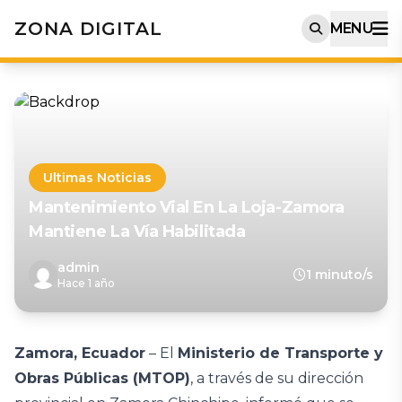
ZONA DIGITAL
MENU
Ultimas Noticias
Mantenimiento Vial En La Loja-Zamora
Mantiene La Vía Habilitada
admin
1 minuto/s
Hace 1 año
Zamora, Ecuador
– El
Ministerio de Transporte y
Obras Públicas (MTOP)
, a través de su dirección