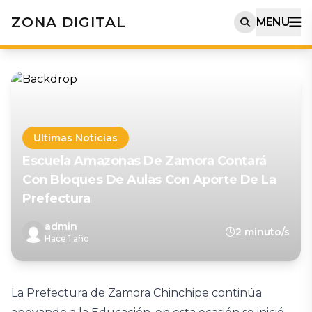
ZONA DIGITAL
MENU
Ultimas Noticias
Escuela Amazonas De Zamora Contará
Con Bloques De Aulas Con Aporte De La
Prefectura
admin
2 minuto/s
Hace 1 año
La Prefectura de Zamora Chinchipe continúa