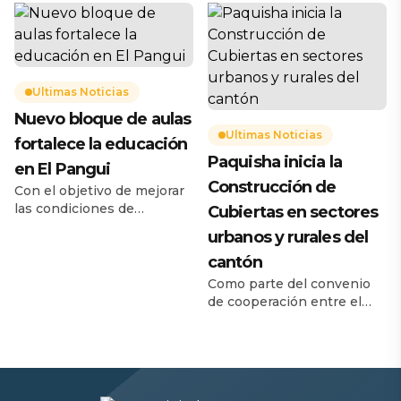
la niñez y juventud de la
Federación Deportiva
provincia, la Prefectura de
Provincial de Zamora
Zamora Chinchipe realizó
Chinchipe, Brayan Medina
la entrega oficial de la
León, informó de los
cubierta metálica
resultados obtenidos por la
construida sobre la cancha
Ultimas Noticias
categoría U14, en donde
de uso múltiple del Centro
prevaleció el esfuerzo y
Nuevo bloque de aulas
Educativo Intercultural
alto nivel técnico de los […]
Ultimas Noticias
fortalece la educación
Bilingüe Ciudad de Ambato,
Paquisha inicia la
ubicado en la comunidad
en El Pangui
San Vicente de […]
Construcción de
Con el objetivo de mejorar
las condiciones de
Cubiertas en sectores
aprendizaje de niños y
urbanos y rurales del
niñas, fue entregado un
cantón
nuevo bloque de aulas en
la Escuela de Educación
Como parte del convenio
Básica “Leonidas García”,
de cooperación entre el
ubicada en el barrio San
GAD Municipal de
Roque, parroquia
Paquisha y la Fundación
Pachicutza, cantón El
GALMAR, este martes 16 de
Pangui. Esta obra beneficia
junio de 2026, se realizó el
a aproximadamente 176
acto de colocación de la