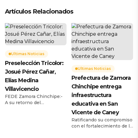
Artículos Relacionados
Ultimas Noticias
Preselección Tricolor:
Ultimas Noticias
Josué Pérez Cañar,
Prefectura de Zamora
Elías Medina
Chinchipe entrega
Villavicencio
infraestructura
FEDE Zamora Chinchipe:-
A su retorno del
educativa en San
Preselectivo de Tenis de
Vicente de Caney
Mesa desarrollado en
Ratificando su compromiso
Guayaquil – FEDE Guayas,
con el fortalecimiento de la
instalaciones de Estadio
educación y el bienestar de
Modelo, el entrenador de la