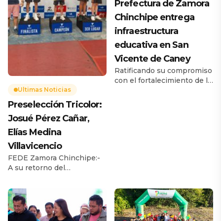
Prefectura de Zamora
Chinchipe entrega
infraestructura
educativa en San
Vicente de Caney
Ratificando su compromiso
con el fortalecimiento de la
educación y el bienestar de
Ultimas Noticias
la niñez y juventud de la
Preselección Tricolor:
provincia, la Prefectura de
Josué Pérez Cañar,
Zamora Chinchipe realizó
la entrega oficial de la
Elías Medina
cubierta metálica
Villavicencio
construida sobre la cancha
FEDE Zamora Chinchipe:-
de uso múltiple del Centro
A su retorno del
Educativo Intercultural
Preselectivo de Tenis de
Bilingüe Ciudad de Ambato,
Mesa desarrollado en
ubicado en la comunidad
Guayaquil – FEDE Guayas,
San Vicente de […]
instalaciones de Estadio
Modelo, el entrenador de la