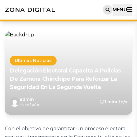
ZONA DIGITAL
MENU
Ultimas Noticias
Delegación Electoral Capacita A Policías
De Zamora Chinchipe Para Reforzar La
Seguridad En La Segunda Vuelta
admin
1 minuto/s
Hace 1 año
Con el objetivo de garantizar un proceso electoral