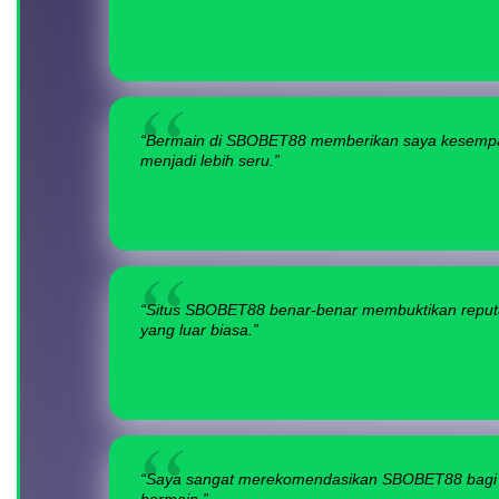
“Bermain di SBOBET88 memberikan saya kesempa
menjadi lebih seru.”
“Situs SBOBET88 benar-benar membuktikan reputa
yang luar biasa.”
“Saya sangat merekomendasikan SBOBET88 bagi pa
bermain.”