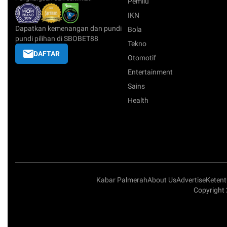
Pemilu
IKN
Dapatkan kemenangan dan pundi
Bola
pundi pilihan di SBOBET88
Tekno
DAFTAR
Otomotif
Entertainment
Sains
Health
Kabar Palmerah
About Us
Advertise
Keten
Copyright 